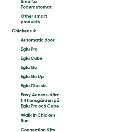
Smarta
Foderautomat
Other smart
products
Chickens
Automatic door
Eglu Pro
Eglu Cube
Eglu Go
Eglu Go Up
Eglu Classic
Easy Access-dörr
till hönsgården på
Eglu Pro och Cube
Walk in Chicken
Run
Connection Kits