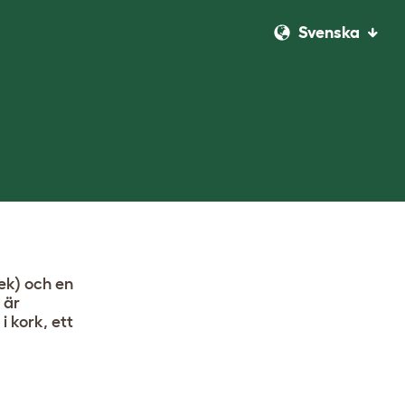
Svenska
ek) och en
 är
i kork, ett