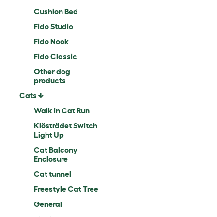
Cushion Bed
Fido Studio
Fido Nook
Fido Classic
Other dog
products
Cats
Walk in Cat Run
Klösträdet Switch
Light Up
Cat Balcony
Enclosure
Cat tunnel
Freestyle Cat Tree
General