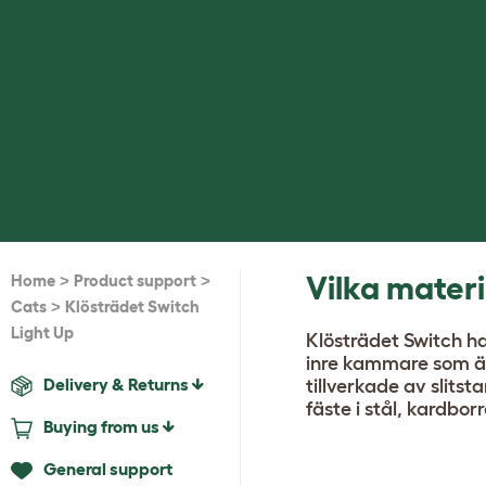
>
>
Vilka materi
Home
Product support
>
Cats
Klösträdet Switch
Light Up
Klösträdet Switch ha
inre kammare som är 
Delivery & Returns
tillverkade av slitst
fäste i stål, kardbo
Buying from us
General support