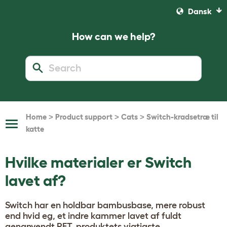
Dansk
How can we help?
>
>
>
Home
Product support
Cats
Switch-kradsetræ til
Toggle
katte
Navigation
Hvilke materialer er Switch
lavet af?
Switch har en holdbar bambusbase, mere robust
end hvid eg, et indre kammer lavet af fuldt
genanvendt PET. produktets vigtigste