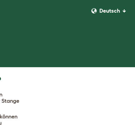
Deutsch
?
n
r Stange
 können
u