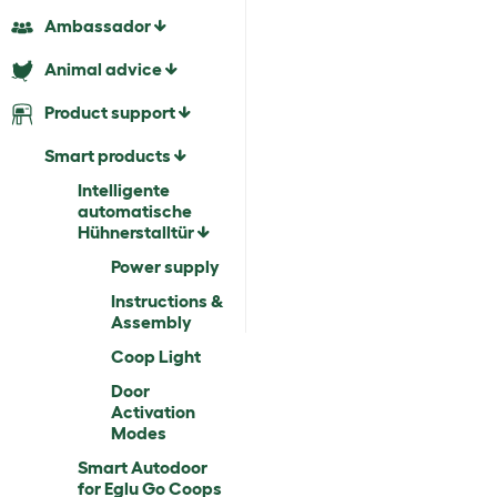
Ambassador
Animal advice
Product support
Smart products
Intelligente
automatische
Hühnerstalltür
Power supply
Instructions &
Assembly
Coop Light
Door
Activation
Modes
Smart Autodoor
for Eglu Go Coops