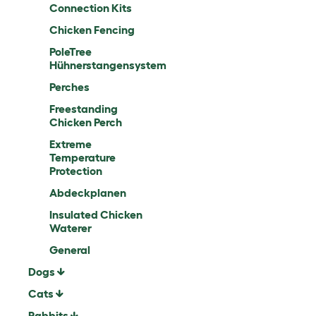
Connection Kits
Chicken Fencing
PoleTree
Hühnerstangensystem
Perches
Freestanding
Chicken Perch
Extreme
Temperature
Protection
Abdeckplanen
Insulated Chicken
Waterer
General
Dogs
Cats
Rabbits