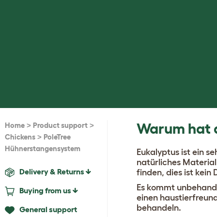
>
>
Warum hat d
Home
Product support
>
Chickens
PoleTree
Hühnerstangensystem
Eukalyptus ist ein s
natürliches Material
Delivery & Returns
finden, dies ist kei
Es kommt unbehandelt
Buying from us
einen haustierfreun
behandeln.
General support