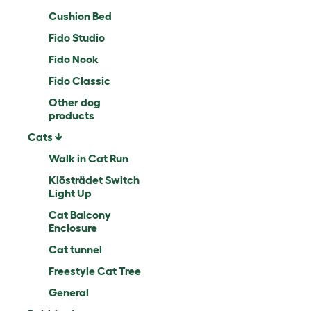
Cushion Bed
Fido Studio
Fido Nook
Fido Classic
Other dog
products
Cats
Walk in Cat Run
Klösträdet Switch
Light Up
Cat Balcony
Enclosure
Cat tunnel
Freestyle Cat Tree
General