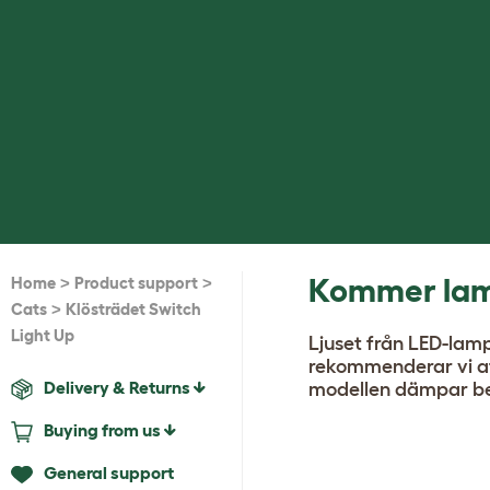
>
>
Kommer lamp
Home
Product support
>
Cats
Klösträdet Switch
Light Up
Ljuset från LED-lamp
rekommenderar vi at
Delivery & Returns
modellen dämpar be
Buying from us
General support