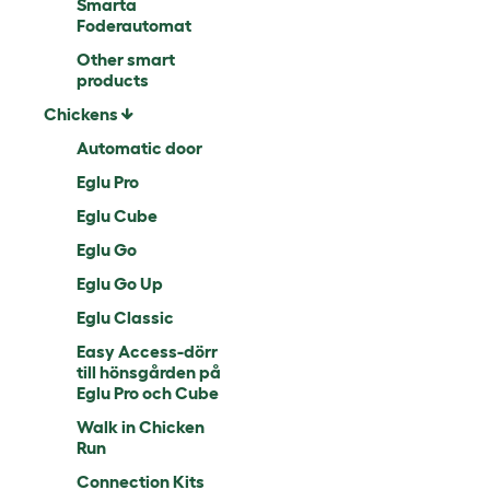
Smarta
Foderautomat
Other smart
products
Chickens
Automatic door
Eglu Pro
Eglu Cube
Eglu Go
Eglu Go Up
Eglu Classic
Easy Access-dörr
till hönsgården på
Eglu Pro och Cube
Walk in Chicken
Run
Connection Kits