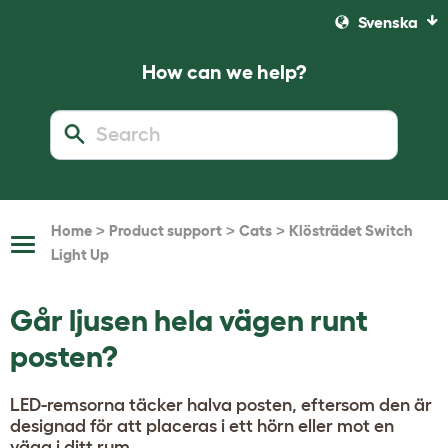
Svenska
How can we help?
>
>
>
Home
Product support
Cats
Klösträdet Switch
Toggle
Light Up
Navigation
Går ljusen hela vägen runt
posten?
LED-remsorna täcker halva posten, eftersom den är
designad för att placeras i ett hörn eller mot en
vägg i ditt rum.