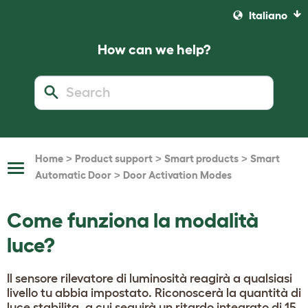
Italiano
How can we help?
>
>
>
Home
Product support
Smart products
Smart
Toggle
>
Automatic Door
Door Activation Modes
Navigation
Come funziona la modalità
luce?
Il sensore rilevatore di luminosità reagirà a qualsiasi
livello tu abbia impostato. Riconoscerà la quantità di
luce stabilita, a cui seguirà un ritardo integrato di 15