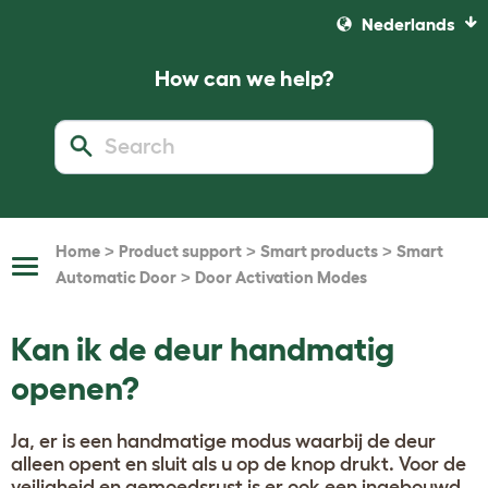
Nederlands
How can we help?
>
>
>
Home
Product support
Smart products
Smart
Toggle
>
Automatic Door
Door Activation Modes
Navigation
Kan ik de deur handmatig
openen?
Ja, er is een handmatige modus waarbij de deur
alleen opent en sluit als u op de knop drukt. Voor de
veiligheid en gemoedsrust is er ook een ingebouwd