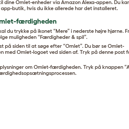
til dine Omlet-enheder via Amazon Alexa-appen. Du kan 
app-butik, hvis du ikke allerede har det installeret.
 Omlet-færdigheden
kal du trykke på ikonet “Mere” i nederste højre hjørne. 
ælge muligheden “Færdigheder & spil”.
st på siden til at søge efter “Omlet”. Du bør se Omlet-
en med Omlet-logoet ved siden af. Tryk på denne post f
 oplysninger om Omlet-færdigheden. Tryk på knappen “Ak
 færdighedsopsætningsprocessen.