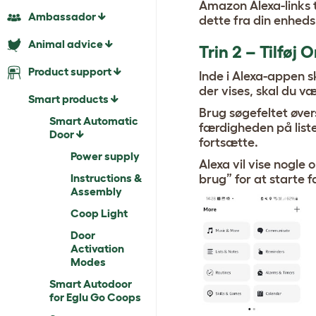
Amazon Alexa-links 
Ambassador
dette fra din enheds 
Animal advice
Trin 2 – Tilføj
Product support
Inde i Alexa-appen s
der vises, skal du v
Smart products
Brug søgefeltet øver
Smart Automatic
færdigheden på list
Door
fortsætte.
Power supply
Alexa vil vise nogle
Instructions &
brug” for at starte
Assembly
Coop Light
Door
Activation
Modes
Smart Autodoor
for Eglu Go Coops