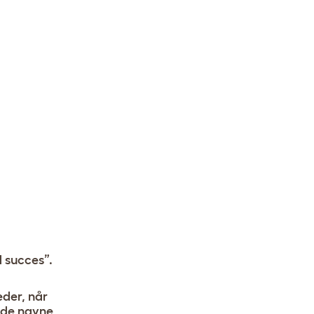
d succes”.
eder, når
d de navne,