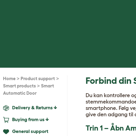
>
>
Forbind din
Home
Product support
>
Smart products
Smart
Automatic Door
Du kan kontrollere 
stemmekommandoer 
Delivery & Returns
smartphone. Følg vej
give den adgang til 
Buying from us
Trin 1 – Åbn A
General support