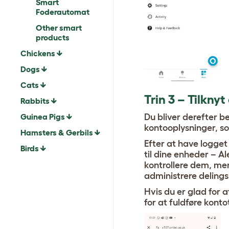
Smart
Foderautomat
Other smart
products
Chickens
Dogs
Cats
Trin 3 – Tilkny
Rabbits
Du bliver derefter 
Guinea Pigs
kontooplysninger, so
Hamsters & Gerbils
Efter at have logget 
Birds
til dine enheder – Al
kontrollere dem, men 
administrere delingsi
Hvis du er glad for
for at fuldføre konto