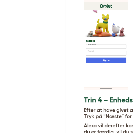
Trin 4 – Enhed
Efter at have givet 
Tryk på “Næste” for 
Alexa vil derefter k
du er færdig, vil du 