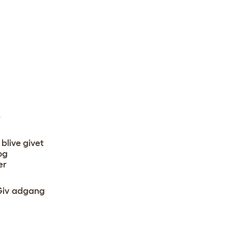
e
 blive givet
og
er
 Giv adgang