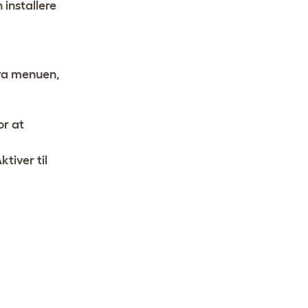
installere
Fra menuen,
or at
tiver til