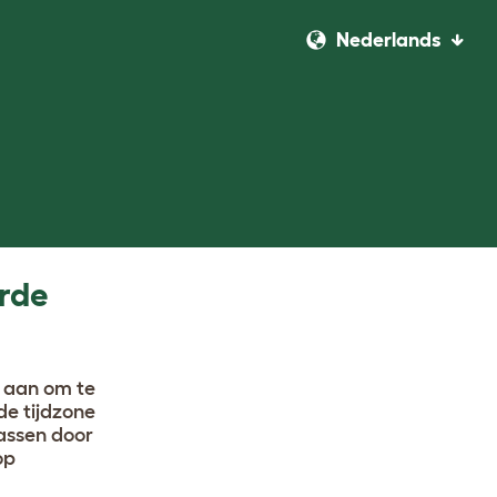
Nederlands
erde
e aan om te
 de tijdzone
passen door
op