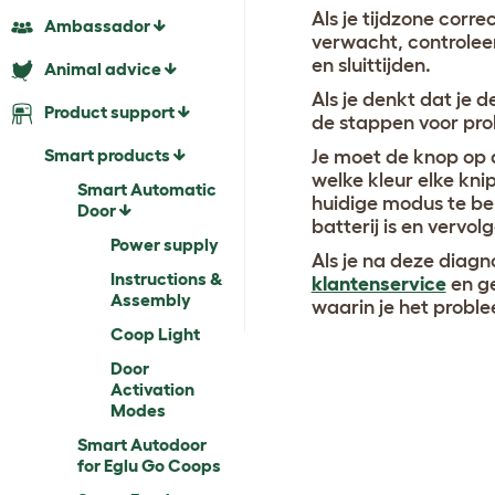
Als je tijdzone corr
Ambassador
verwacht, controleer
en sluittijden.
Animal advice
Als je denkt dat je
Product support
de stappen voor pro
Smart products
Je moet de knop op de
welke kleur elke kn
Smart Automatic
huidige modus te bep
Door
batterij is en vervol
Power supply
Als je na deze diag
Instructions &
klantenservice
en ge
Assembly
waarin je het proble
Coop Light
Door
Activation
Modes
Smart Autodoor
for Eglu Go Coops