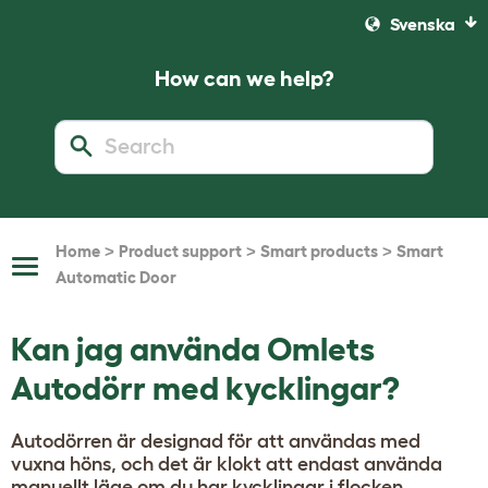
Svenska
How can we help?
>
>
>
Home
Product support
Smart products
Smart
Toggle
Automatic Door
Navigation
Kan jag använda Omlets
Autodörr med kycklingar?
Autodörren är designad för att användas med
vuxna höns, och det är klokt att endast använda
manuellt läge om du har kycklingar i flocken.